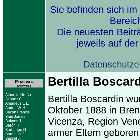
Sie befinden sich im
Bereic
Die neuesten Beitr
jeweils auf de
Datenschutze
Bertilla Boscar
Personen
(Auswahl)
Albert d. Große
Bertilla Boscardin wu
Allouez C.
Amadeus v. L.
Oktober 1888 in Bren
Auden W. H.
Bacon Francis
Bain James
Vicenza, Region Vene
Balmes J.
Barón R.
armer Eltern geboren
Barbarigo G.
Baronius C.
Basset J.