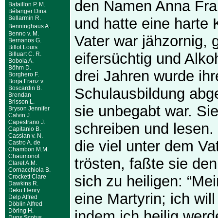
den Namen Anna Fran
Bataillon P. M.
Bélanger Dina
Bellarmin R.
und hatte eine harte 
.
Benninghaus A
Benno v. M.
Vater war jähzornig, g
Bernanos G.
Billot Louis
eifersüchtig und Alko
Billuart C. R.
Bobola A.
Böhm D.
drei Jahren wurde ihr
Borghero F.
Borja Franz v.
Boscardin B.
Schulausbildung abge
Brendan
Brisson L.
sie unbegabt war. Si
Bryson Jennifer
Calvin J.
Capestrano J.
schreiben und lesen.
Capitanio B.
Cassian v. N.
die viel unter dem Vate
Castro A. de
Chambon M.M.
Chaumonot
trösten, faßte sie de
Claret A.M.
Cornacchiola B.
sich zu heiligen: “Me
Crockett Clare
Dawkins R.
Deku Henry
eine Martyrin; ich will
Delp Alfred
Döblin Alfred
Döring H.
indem ich heilig werde”
Duns Scotus