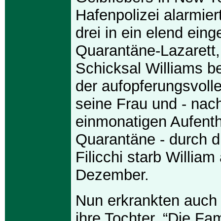
Hafenpolizei alarmie
drei in ein elend eing
Quarantäne-Lazarett
Schicksal Williams be
der aufopferungsvoll
seine Frau und - na
einmonatigen Aufentha
Quarantäne - durch d
Filicchi starb William
Dezember.
Nun erkrankten auch 
ihre Tochter. “Die Fami