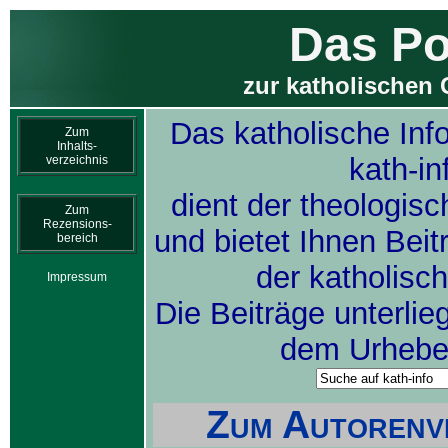
Das Po
zur katholischen 
Das katholische Inf
Zum
Inhalts-
kath-in
verzeichnis
dient der theologis
Zum
Rezensions-
und bietet Ihnen Bei
bereich
der katholisc
Impressum
Die Beiträge unterlie
dem Urheber
Zum Autorenve