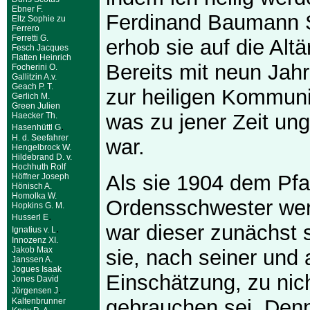
Ebner F.
Ferdinand Baumann S
Eltz Sophie zu
Ferrero
Ferretti G.
erhob sie auf die Altä
Fesch Jacques
Flatten Heinrich
Bereits mit neun Jah
Focherini O.
Gallitzin A.v.
Geach P. T.
zur heiligen Kommun
Gerlich M.
Green Julien
was zu jener Zeit un
Haecker Th.
.
Hasenhüttl G
H. d. Seefahrer
war.
Hengelbrock W.
Hildebrand D. v.
Hochhuth Rolf
Als sie 1904 dem Pfar
Höffner Joseph
Hönisch A.
Homolka W.
Ordensschwester wer
Hopkins G. M.
.
Husserl E
war dieser zunächst 
.
Ignatius v. L
Innozenz XI.
Jakob Max
sie, nach seiner und 
Janssen A.
Jogues Isaak
Einschätzung, zu nic
Jones David
.
Jörgensen J
gebrauchen sei. Denn
Kaltenbrunner