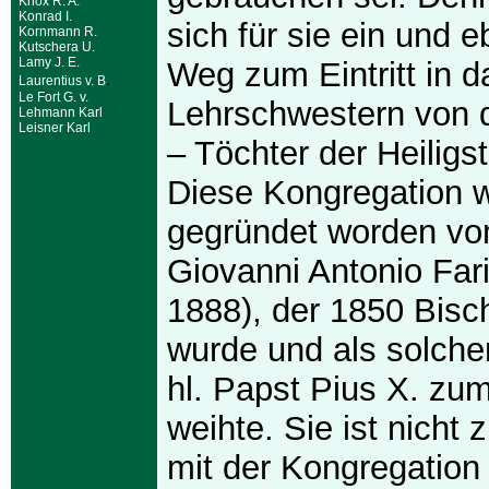
Knox R. A.
Konrad I.
sich für sie ein und e
Kornmann R.
Kutschera U.
Lamy J. E.
Weg zum Eintritt in da
.
Laurentius v. B
Le Fort G. v.
Lehrschwestern von d
Lehmann Karl
Leisner Karl
– Töchter der Heiligs
Diese Kongregation 
gegründet worden vo
Giovanni Antonio Far
1888), der 1850 Bisc
wurde und als solche
hl. Papst Pius X. zum
weihte. Sie ist nicht
mit der Kongregation