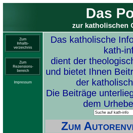
Das Po
zur katholischen 
Das katholische Inf
Zum
Inhalts-
kath-in
verzeichnis
dient der theologis
Zum
Rezensions-
und bietet Ihnen Bei
bereich
der katholisc
Impressum
Die Beiträge unterlie
dem Urheber
Zum Autorenve