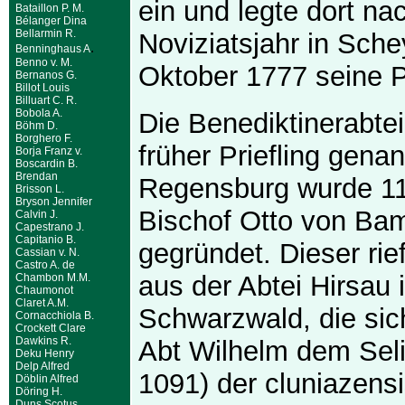
ein und legte dort n
Bataillon P. M.
Bélanger Dina
Bellarmin R.
Noviziatsjahr in Sch
.
Benninghaus A
Benno v. M.
Oktober 1777 seine P
Bernanos G.
Billot Louis
Billuart C. R.
Bobola A.
Die Benediktinerabtei
Böhm D.
Borghero F.
früher Priefling genan
Borja Franz v.
Boscardin B.
Brendan
Regensburg wurde 11
Brisson L.
Bryson Jennifer
Bischof Otto von Ba
Calvin J.
Capestrano J.
Capitanio B.
gegründet. Dieser ri
Cassian v. N.
Castro A. de
aus der Abtei Hirsau 
Chambon M.M.
Chaumonot
Claret A.M.
Schwarzwald, die sic
Cornacchiola B.
Crockett Clare
Dawkins R.
Abt Wilhelm dem Sel
Deku Henry
Delp Alfred
1091) der cluniazen
Döblin Alfred
Döring H.
Duns Scotus