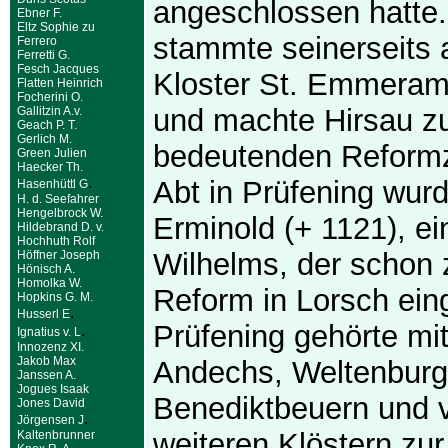
angeschlossen hatte.
Ebner F.
Eltz Sophie zu
stammte seinerseits
Ferrero
Ferretti G.
Fesch Jacques
Kloster St. Emmeram
Flatten Heinrich
Focherini O.
und machte Hirsau z
Gallitzin A.v.
Geach P. T.
Gerlich M.
bedeutenden Reformz
Green Julien
Haecker Th.
.
Abt in Prüfening wurd
Hasenhüttl G
H. d. Seefahrer
Hengelbrock W.
Erminold (+ 1121), ei
Hildebrand D. v.
Hochhuth Rolf
Wilhelms, der schon 
Höffner Joseph
Hönisch A.
Homolka W.
Reform in Lorsch eing
Hopkins G. M.
.
Husserl E
Prüfening gehörte m
.
Ignatius v. L
Innozenz XI.
Jakob Max
Andechs, Weltenburg
Janssen A.
Jogues Isaak
Benediktbeuern und 
Jones David
.
Jörgensen J
weiteren Klöstern zu
Kaltenbrunner