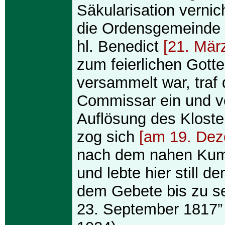
Säkularisation vernic
die Ordensgemeinde
hl. Benedict
[21. Mär
zum feierlichen Gott
versammelt war, traf 
Commissar ein und v
Auflösung des Klost
zog sich
[am 19. Dez
nach dem nahen Kum
und lebte hier still d
dem Gebete bis zu 
23. September 1817” 