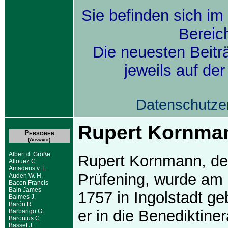
Sie befinden sich im
Bereic
Die neuesten Beitr
jeweils auf de
Datenschutze
Rupert Kornma
Personen
(Auswahl)
Albert d. Große
Rupert Kornmann, der
Allouez C.
Amadeus v. L.
Prüfening, wurde am
Auden W. H.
Bacon Francis
Bain James
1757 in Ingolstadt g
Balmes J.
Barón R.
er in die Benediktine
Barbarigo G.
Baronius C.
Basset J.