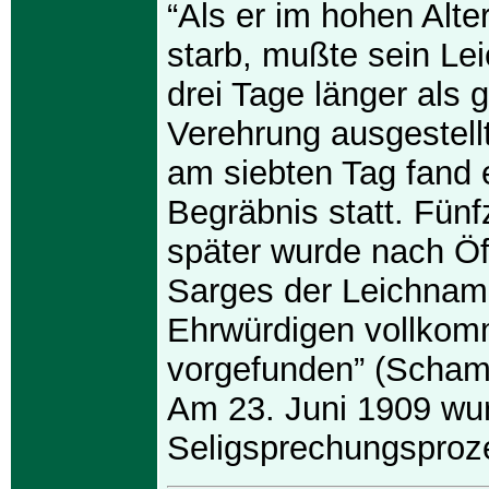
“Als er im hohen Alte
starb, mußte sein L
drei Tage länger als 
Verehrung ausgestell
am siebten Tag fand e
Begräbnis statt. Fün
später wurde nach Ö
Sarges der Leichnam
Ehrwürdigen vollkom
vorgefunden” (Scham
Am 23. Juni 1909 wu
Seligsprechungsproze