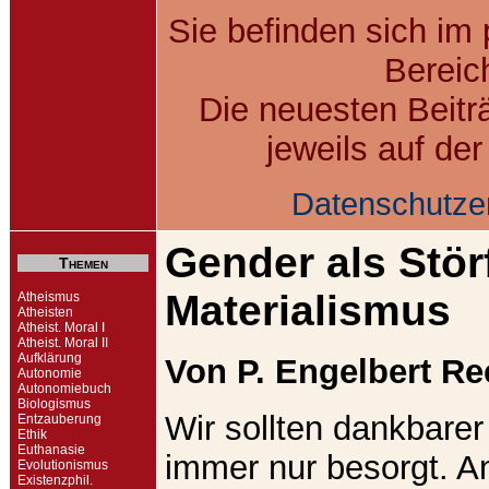
Sie befinden sich im
Bereic
Die neuesten Beitr
jeweils auf de
Datenschutze
Gender als Stör
Themen
Materialismus
Atheismus
Atheisten
Atheist. Moral I
Atheist. Moral II
Aufklärung
Von P. Engelbert R
Autonomie
Autonomiebuch
Biologismus
Wir sollten dankbarer
Entzauberung
Ethik
Euthanasie
immer nur besorgt. A
Evolutionismus
Existenzphil.