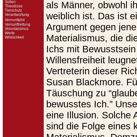
Sollen
als Männer, obwohl ih
Theodizee
Tierschutz
weiblich ist. Das ist e
Verantwortung
.
Vernunftphil
Argument gegen jene
Vernunftrettung
Voluntarismus
Werte
Materialismus, die di
Wirklichkeit
Ichs mit Bewusstsein
Willensfreiheit leugne
Vertreterin dieser Ric
Susan Blackmore. Für 
Täuschung zu “glaube
bewusstes Ich.” Unse
eine Illusion. Solch
sind die Folge eines