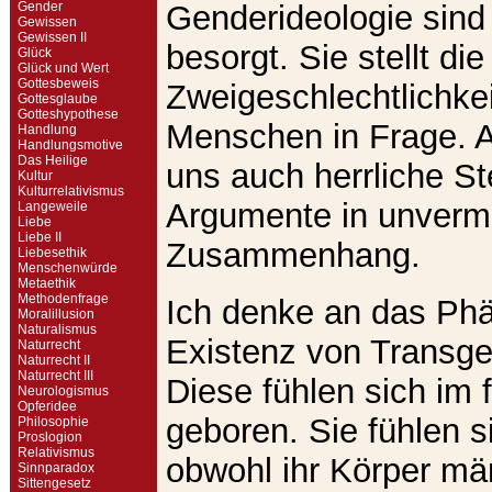
Gender
Genderideologie sind 
Gewissen
Gewissen II
besorgt. Sie stellt d
Glück
Glück und Wert
Gottesbeweis
Zweigeschlechtlichke
Gottesglaube
Gotteshypothese
Menschen in Frage. Ab
Handlung
Handlungsmotive
Das Heilige
uns auch herrliche Ste
Kultur
Kulturrelativismus
Argumente in unver
Langeweile
Liebe
Liebe II
Zusammenhang.
Liebesethik
Menschenwürde
Metaethik
Methodenfrage
Ich denke an das Ph
Moralillusion
Naturalismus
Existenz von Transg
Naturrecht
Naturrecht II
Naturrecht III
Diese fühlen sich im 
Neurologismus
Opferidee
geboren. Sie fühlen s
Philosophie
Proslogion
Relativismus
obwohl ihr Körper män
Sinnparadox
Sittengesetz