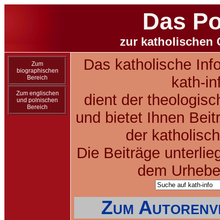
Das Po
zur katholischen 
Das katholische Inf
Zum
biographischen
kath-in
Bereich
Zum englischen
dient der theologis
und polnischen
Bereich
und bietet Ihnen Bei
der katholisc
Die Beiträge unterlie
dem Urheber
Zum Autorenve