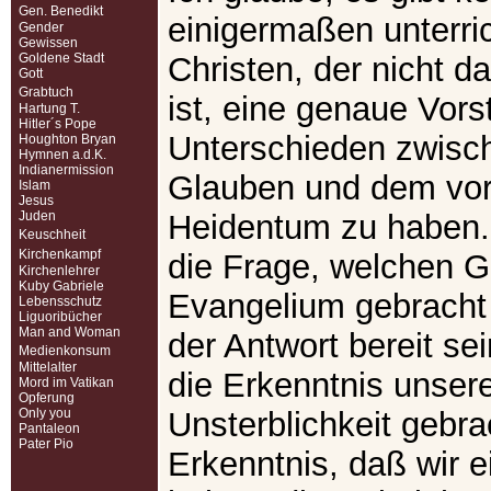
Gen. Benedikt
einigermaßen unterri
Gender
Gewissen
Goldene Stadt
Christen, der nicht d
Gott
Grabtuch
ist, eine genaue Vors
Hartung T.
Hitler´s Pope
Unterschieden zwisc
Houghton Bryan
Hymnen a.d.K.
Indianermission
Glauben und dem vorc
Islam
Jesus
Juden
Heidentum zu haben. 
Keuschheit
Kirchenkampf
die Frage, welchen 
Kirchenlehrer
Kuby Gabriele
Evangelium gebracht h
Lebensschutz
Liguoribücher
Man and Woman
der Antwort bereit se
Medienkonsum
Mittelalter
die Erkenntnis unser
Mord im Vatikan
Opferung
Only you
Unsterblichkeit gebra
Pantaleon
Pater Pio
Erkenntnis, daß wir e