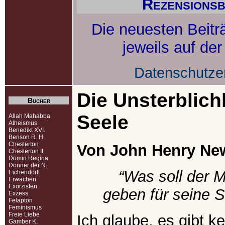
Rezensionsb
Die neuesten Beitr
jeweils auf de
Datenschutze
Die Unsterblich
Bücher
Seele
Allah Mahabba
Atheismus
Benedikt XVI.
Benson R. H.
Chesterton
Von John Henry N
Chesterton II
Domin Regina
Donner der N.
“Was soll der 
Eichendorff
Erwachen
Exorzisten
geben für seine 
Exzess
Felapton
Feminismus
Freie Liebe
Ich glaube, es gibt k
Gamber K.