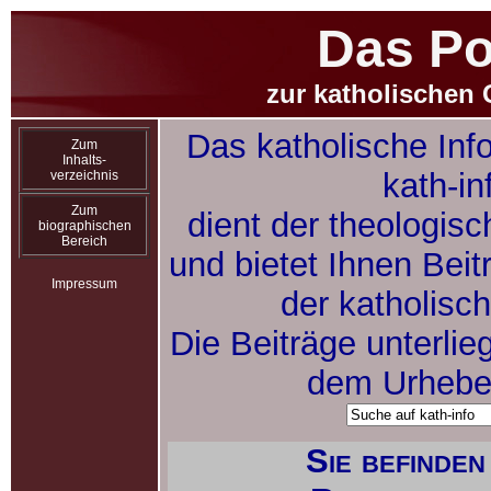
Das Po
zur katholischen 
Das katholische Inf
Zum
Inhalts-
kath-in
verzeichnis
Zum
dient der theologis
biographischen
Bereich
und bietet Ihnen Bei
Impressum
der katholisc
Die Beiträge unterlie
dem Urheber
Sie befinden 